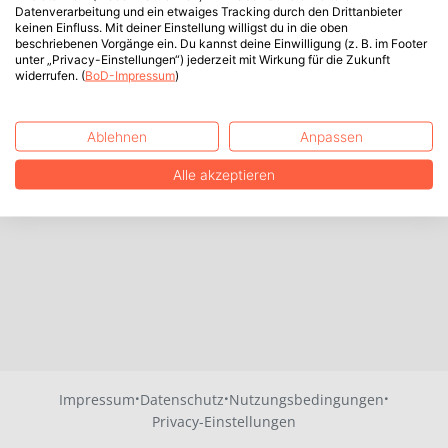
Datenverarbeitung und ein etwaiges Tracking durch den Drittanbieter
keinen Einfluss. Mit deiner Einstellung willigst du in die oben
beschriebenen Vorgänge ein. Du kannst deine Einwilligung (z. B. im Footer
unter „Privacy-Einstellungen“) jederzeit mit Wirkung für die Zukunft
widerrufen. (
BoD-Impressum
)
Ablehnen
Anpassen
Alle akzeptieren
·
·
·
Impressum
Datenschutz
Nutzungsbedingungen
Privacy-Einstellungen