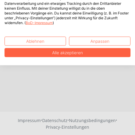
Datenverarbeitung und ein etwaiges Tracking durch den Drittanbieter
keinen Einfluss. Mit deiner Einstellung willigst du in die oben
beschriebenen Vorgänge ein. Du kannst deine Einwilligung (z. B. im Footer
unter „Privacy-Einstellungen“) jederzeit mit Wirkung für die Zukunft
widerrufen. (
BoD-Impressum
)
Ablehnen
Anpassen
Alle akzeptieren
·
·
·
Impressum
Datenschutz
Nutzungsbedingungen
Privacy-Einstellungen