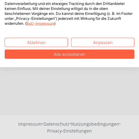
Datenverarbeitung und ein etwaiges Tracking durch den Drittanbieter
keinen Einfluss. Mit deiner Einstellung willigst du in die oben
beschriebenen Vorgänge ein. Du kannst deine Einwilligung (z. B. im Footer
unter „Privacy-Einstellungen“) jederzeit mit Wirkung für die Zukunft
widerrufen. (
BoD-Impressum
)
Ablehnen
Anpassen
Alle akzeptieren
·
·
·
Impressum
Datenschutz
Nutzungsbedingungen
Privacy-Einstellungen