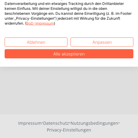
Datenverarbeitung und ein etwaiges Tracking durch den Drittanbieter
keinen Einfluss. Mit deiner Einstellung willigst du in die oben
beschriebenen Vorgänge ein. Du kannst deine Einwilligung (z. B. im Footer
unter „Privacy-Einstellungen“) jederzeit mit Wirkung für die Zukunft
widerrufen. (
BoD-Impressum
)
Ablehnen
Anpassen
Alle akzeptieren
·
·
·
Impressum
Datenschutz
Nutzungsbedingungen
Privacy-Einstellungen