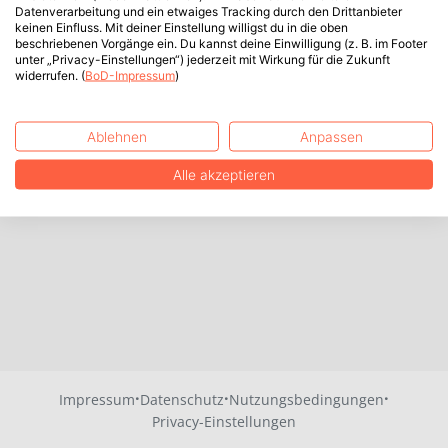
Datenverarbeitung und ein etwaiges Tracking durch den Drittanbieter
keinen Einfluss. Mit deiner Einstellung willigst du in die oben
beschriebenen Vorgänge ein. Du kannst deine Einwilligung (z. B. im Footer
unter „Privacy-Einstellungen“) jederzeit mit Wirkung für die Zukunft
widerrufen. (
BoD-Impressum
)
Ablehnen
Anpassen
Alle akzeptieren
·
·
·
Impressum
Datenschutz
Nutzungsbedingungen
Privacy-Einstellungen