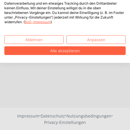
Datenverarbeitung und ein etwaiges Tracking durch den Drittanbieter
keinen Einfluss. Mit deiner Einstellung willigst du in die oben
beschriebenen Vorgänge ein. Du kannst deine Einwilligung (z. B. im Footer
unter „Privacy-Einstellungen“) jederzeit mit Wirkung für die Zukunft
widerrufen. (
BoD-Impressum
)
Ablehnen
Anpassen
Alle akzeptieren
·
·
·
Impressum
Datenschutz
Nutzungsbedingungen
Privacy-Einstellungen