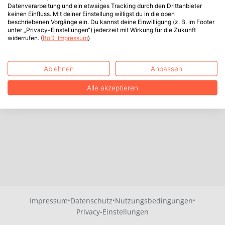
Datenverarbeitung und ein etwaiges Tracking durch den Drittanbieter
keinen Einfluss. Mit deiner Einstellung willigst du in die oben
beschriebenen Vorgänge ein. Du kannst deine Einwilligung (z. B. im Footer
unter „Privacy-Einstellungen“) jederzeit mit Wirkung für die Zukunft
widerrufen. (
BoD-Impressum
)
Ablehnen
Anpassen
Alle akzeptieren
·
·
·
Impressum
Datenschutz
Nutzungsbedingungen
Privacy-Einstellungen