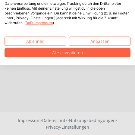
Datenverarbeitung und ein etwaiges Tracking durch den Drittanbieter
keinen Einfluss. Mit deiner Einstellung willigst du in die oben
beschriebenen Vorgänge ein. Du kannst deine Einwilligung (z. B. im Footer
unter „Privacy-Einstellungen“) jederzeit mit Wirkung für die Zukunft
widerrufen. (
BoD-Impressum
)
Ablehnen
Anpassen
Alle akzeptieren
·
·
·
Impressum
Datenschutz
Nutzungsbedingungen
Privacy-Einstellungen