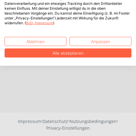
Datenverarbeitung und ein etwaiges Tracking durch den Drittanbieter
keinen Einfluss. Mit deiner Einstellung willigst du in die oben
beschriebenen Vorgänge ein. Du kannst deine Einwilligung (z. B. im Footer
unter „Privacy-Einstellungen“) jederzeit mit Wirkung für die Zukunft
widerrufen. (
BoD-Impressum
)
Ablehnen
Anpassen
Alle akzeptieren
·
·
·
Impressum
Datenschutz
Nutzungsbedingungen
Privacy-Einstellungen