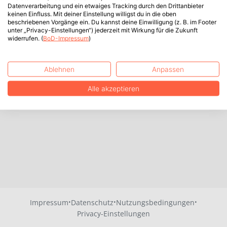
Datenverarbeitung und ein etwaiges Tracking durch den Drittanbieter
keinen Einfluss. Mit deiner Einstellung willigst du in die oben
beschriebenen Vorgänge ein. Du kannst deine Einwilligung (z. B. im Footer
unter „Privacy-Einstellungen“) jederzeit mit Wirkung für die Zukunft
widerrufen. (
BoD-Impressum
)
Ablehnen
Anpassen
Alle akzeptieren
·
·
·
Impressum
Datenschutz
Nutzungsbedingungen
Privacy-Einstellungen