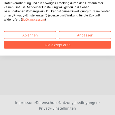
Datenverarbeitung und ein etwaiges Tracking durch den Drittanbieter
keinen Einfluss. Mit deiner Einstellung willigst du in die oben
beschriebenen Vorgänge ein. Du kannst deine Einwilligung (z. B. im Footer
unter „Privacy-Einstellungen“) jederzeit mit Wirkung für die Zukunft
widerrufen. (
BoD-Impressum
)
Ablehnen
Anpassen
Alle akzeptieren
·
·
·
Impressum
Datenschutz
Nutzungsbedingungen
Privacy-Einstellungen