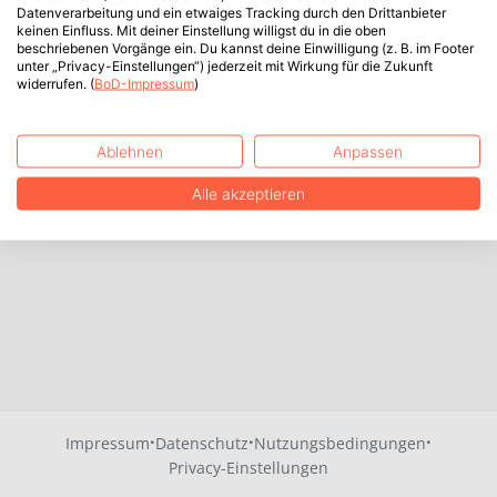
Datenverarbeitung und ein etwaiges Tracking durch den Drittanbieter
keinen Einfluss. Mit deiner Einstellung willigst du in die oben
beschriebenen Vorgänge ein. Du kannst deine Einwilligung (z. B. im Footer
unter „Privacy-Einstellungen“) jederzeit mit Wirkung für die Zukunft
widerrufen. (
BoD-Impressum
)
Ablehnen
Anpassen
Alle akzeptieren
·
·
·
Impressum
Datenschutz
Nutzungsbedingungen
Privacy-Einstellungen