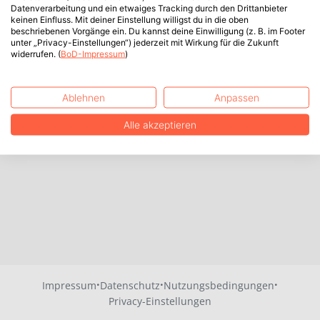
Datenverarbeitung und ein etwaiges Tracking durch den Drittanbieter
keinen Einfluss. Mit deiner Einstellung willigst du in die oben
beschriebenen Vorgänge ein. Du kannst deine Einwilligung (z. B. im Footer
unter „Privacy-Einstellungen“) jederzeit mit Wirkung für die Zukunft
widerrufen. (
BoD-Impressum
)
Ablehnen
Anpassen
Alle akzeptieren
·
·
·
Impressum
Datenschutz
Nutzungsbedingungen
Privacy-Einstellungen