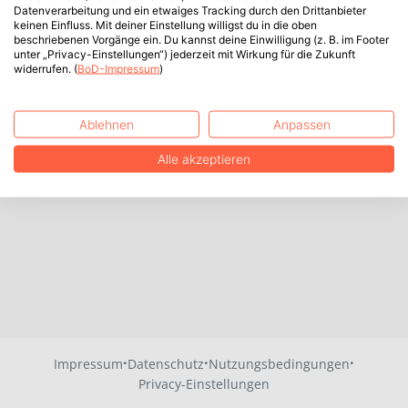
Datenverarbeitung und ein etwaiges Tracking durch den Drittanbieter
keinen Einfluss. Mit deiner Einstellung willigst du in die oben
beschriebenen Vorgänge ein. Du kannst deine Einwilligung (z. B. im Footer
unter „Privacy-Einstellungen“) jederzeit mit Wirkung für die Zukunft
widerrufen. (
BoD-Impressum
)
Ablehnen
Anpassen
Alle akzeptieren
·
·
·
Impressum
Datenschutz
Nutzungsbedingungen
Privacy-Einstellungen