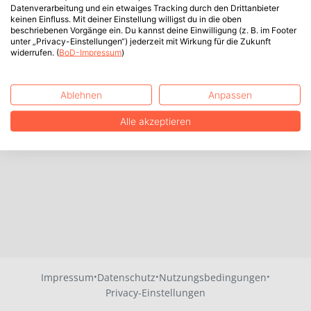
Datenverarbeitung und ein etwaiges Tracking durch den Drittanbieter
keinen Einfluss. Mit deiner Einstellung willigst du in die oben
beschriebenen Vorgänge ein. Du kannst deine Einwilligung (z. B. im Footer
unter „Privacy-Einstellungen“) jederzeit mit Wirkung für die Zukunft
widerrufen. (
BoD-Impressum
)
Ablehnen
Anpassen
Alle akzeptieren
·
·
·
Impressum
Datenschutz
Nutzungsbedingungen
Privacy-Einstellungen