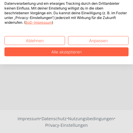
Datenverarbeitung und ein etwaiges Tracking durch den Drittanbieter
keinen Einfluss. Mit deiner Einstellung willigst du in die oben
beschriebenen Vorgänge ein. Du kannst deine Einwilligung (z. B. im Footer
unter „Privacy-Einstellungen“) jederzeit mit Wirkung für die Zukunft
widerrufen. (
BoD-Impressum
)
Ablehnen
Anpassen
Alle akzeptieren
·
·
·
Impressum
Datenschutz
Nutzungsbedingungen
Privacy-Einstellungen