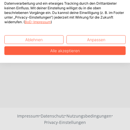
Datenverarbeitung und ein etwaiges Tracking durch den Drittanbieter
keinen Einfluss. Mit deiner Einstellung willigst du in die oben
beschriebenen Vorgänge ein. Du kannst deine Einwilligung (z. B. im Footer
unter „Privacy-Einstellungen“) jederzeit mit Wirkung für die Zukunft
widerrufen. (
BoD-Impressum
)
Ablehnen
Anpassen
Alle akzeptieren
·
·
·
Impressum
Datenschutz
Nutzungsbedingungen
Privacy-Einstellungen