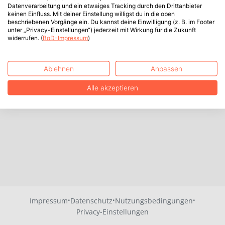
Datenverarbeitung und ein etwaiges Tracking durch den Drittanbieter
keinen Einfluss. Mit deiner Einstellung willigst du in die oben
beschriebenen Vorgänge ein. Du kannst deine Einwilligung (z. B. im Footer
unter „Privacy-Einstellungen“) jederzeit mit Wirkung für die Zukunft
widerrufen. (
BoD-Impressum
)
Ablehnen
Anpassen
Alle akzeptieren
·
·
·
Impressum
Datenschutz
Nutzungsbedingungen
Privacy-Einstellungen