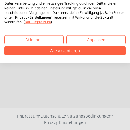
Datenverarbeitung und ein etwaiges Tracking durch den Drittanbieter
keinen Einfluss. Mit deiner Einstellung willigst du in die oben
beschriebenen Vorgänge ein. Du kannst deine Einwilligung (z. B. im Footer
unter „Privacy-Einstellungen“) jederzeit mit Wirkung für die Zukunft
widerrufen. (
BoD-Impressum
)
Ablehnen
Anpassen
Alle akzeptieren
·
·
·
Impressum
Datenschutz
Nutzungsbedingungen
Privacy-Einstellungen