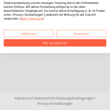
Datenverarbeitung und ein etwaiges Tracking durch den Drittanbieter
keinen Einfluss. Mit deiner Einstellung willigst du in die oben
beschriebenen Vorgänge ein. Du kannst deine Einwilligung (z. B. im Footer
unter „Privacy-Einstellungen“) jederzeit mit Wirkung für die Zukunft
widerrufen. (
BoD-Impressum
)
Ablehnen
Anpassen
Alle akzeptieren
·
·
·
Impressum
Datenschutz
Nutzungsbedingungen
Privacy-Einstellungen