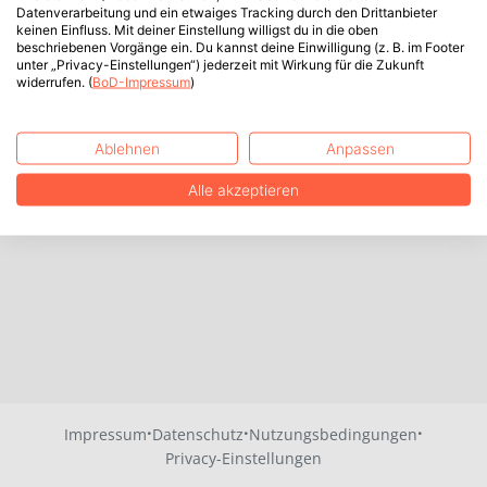
Datenverarbeitung und ein etwaiges Tracking durch den Drittanbieter
keinen Einfluss. Mit deiner Einstellung willigst du in die oben
beschriebenen Vorgänge ein. Du kannst deine Einwilligung (z. B. im Footer
unter „Privacy-Einstellungen“) jederzeit mit Wirkung für die Zukunft
widerrufen. (
BoD-Impressum
)
Ablehnen
Anpassen
Alle akzeptieren
·
·
·
Impressum
Datenschutz
Nutzungsbedingungen
Privacy-Einstellungen