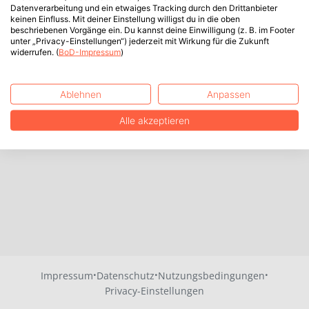
Datenverarbeitung und ein etwaiges Tracking durch den Drittanbieter
keinen Einfluss. Mit deiner Einstellung willigst du in die oben
beschriebenen Vorgänge ein. Du kannst deine Einwilligung (z. B. im Footer
unter „Privacy-Einstellungen“) jederzeit mit Wirkung für die Zukunft
widerrufen. (
BoD-Impressum
)
Ablehnen
Anpassen
Alle akzeptieren
·
·
·
Impressum
Datenschutz
Nutzungsbedingungen
Privacy-Einstellungen