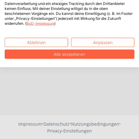
Datenverarbeitung und ein etwaiges Tracking durch den Drittanbieter
keinen Einfluss. Mit deiner Einstellung willigst du in die oben
beschriebenen Vorgänge ein. Du kannst deine Einwilligung (z. B. im Footer
unter „Privacy-Einstellungen“) jederzeit mit Wirkung für die Zukunft
widerrufen. (
BoD-Impressum
)
Ablehnen
Anpassen
Alle akzeptieren
·
·
·
Impressum
Datenschutz
Nutzungsbedingungen
Privacy-Einstellungen