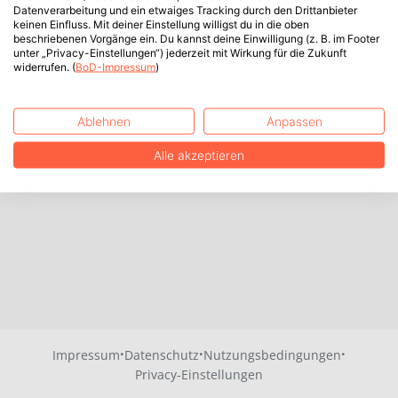
Datenverarbeitung und ein etwaiges Tracking durch den Drittanbieter
keinen Einfluss. Mit deiner Einstellung willigst du in die oben
beschriebenen Vorgänge ein. Du kannst deine Einwilligung (z. B. im Footer
unter „Privacy-Einstellungen“) jederzeit mit Wirkung für die Zukunft
widerrufen. (
BoD-Impressum
)
Ablehnen
Anpassen
Alle akzeptieren
·
·
·
Impressum
Datenschutz
Nutzungsbedingungen
Privacy-Einstellungen