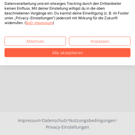
Datenverarbeitung und ein etwaiges Tracking durch den Drittanbieter
keinen Einfluss. Mit deiner Einstellung willigst du in die oben
beschriebenen Vorgänge ein. Du kannst deine Einwilligung (z. B. im Footer
unter „Privacy-Einstellungen“) jederzeit mit Wirkung für die Zukunft
widerrufen. (
BoD-Impressum
)
Ablehnen
Anpassen
Alle akzeptieren
·
·
·
Impressum
Datenschutz
Nutzungsbedingungen
Privacy-Einstellungen