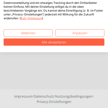
Datenverarbeitung und ein etwaiges Tracking durch den Drittanbieter
keinen Einfluss. Mit deiner Einstellung willigst du in die oben
beschriebenen Vorgänge ein. Du kannst deine Einwilligung (z. B. im Footer
unter „Privacy-Einstellungen“) jederzeit mit Wirkung für die Zukunft
widerrufen. (
BoD-Impressum
)
Ablehnen
Anpassen
Alle akzeptieren
·
·
·
Impressum
Datenschutz
Nutzungsbedingungen
Privacy-Einstellungen