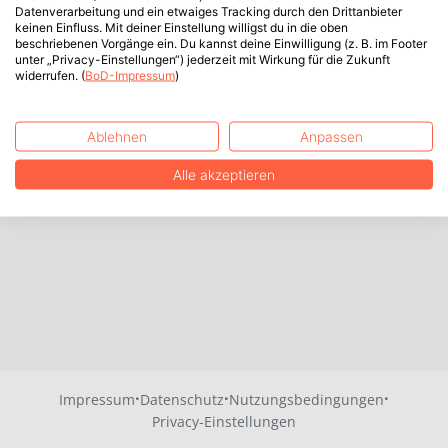
Datenverarbeitung und ein etwaiges Tracking durch den Drittanbieter
keinen Einfluss. Mit deiner Einstellung willigst du in die oben
beschriebenen Vorgänge ein. Du kannst deine Einwilligung (z. B. im Footer
unter „Privacy-Einstellungen“) jederzeit mit Wirkung für die Zukunft
widerrufen. (
BoD-Impressum
)
Ablehnen
Anpassen
Alle akzeptieren
·
·
·
Impressum
Datenschutz
Nutzungsbedingungen
Privacy-Einstellungen