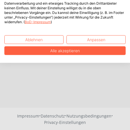
Datenverarbeitung und ein etwaiges Tracking durch den Drittanbieter
keinen Einfluss. Mit deiner Einstellung willigst du in die oben
beschriebenen Vorgänge ein. Du kannst deine Einwilligung (z. B. im Footer
unter „Privacy-Einstellungen“) jederzeit mit Wirkung für die Zukunft
widerrufen. (
BoD-Impressum
)
Ablehnen
Anpassen
Alle akzeptieren
·
·
·
Impressum
Datenschutz
Nutzungsbedingungen
Privacy-Einstellungen