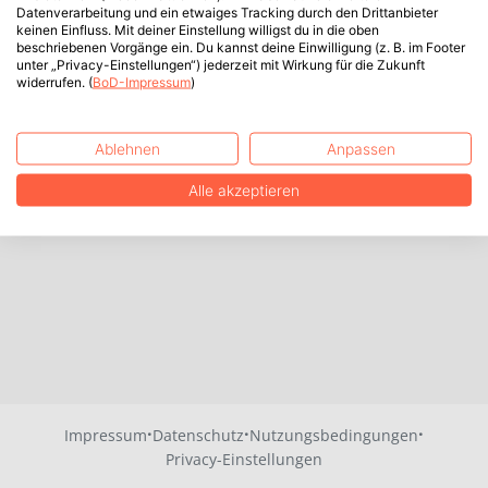
Datenverarbeitung und ein etwaiges Tracking durch den Drittanbieter
keinen Einfluss. Mit deiner Einstellung willigst du in die oben
beschriebenen Vorgänge ein. Du kannst deine Einwilligung (z. B. im Footer
unter „Privacy-Einstellungen“) jederzeit mit Wirkung für die Zukunft
widerrufen. (
BoD-Impressum
)
Ablehnen
Anpassen
Alle akzeptieren
·
·
·
Impressum
Datenschutz
Nutzungsbedingungen
Privacy-Einstellungen