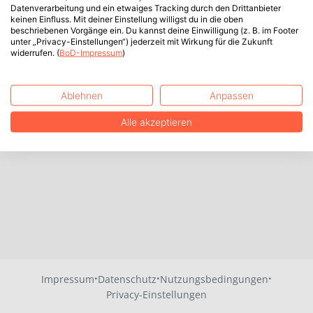
Datenverarbeitung und ein etwaiges Tracking durch den Drittanbieter
keinen Einfluss. Mit deiner Einstellung willigst du in die oben
beschriebenen Vorgänge ein. Du kannst deine Einwilligung (z. B. im Footer
unter „Privacy-Einstellungen“) jederzeit mit Wirkung für die Zukunft
widerrufen. (
BoD-Impressum
)
Ablehnen
Anpassen
Alle akzeptieren
·
·
·
Impressum
Datenschutz
Nutzungsbedingungen
Privacy-Einstellungen