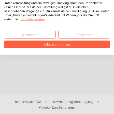
Datenverarbeitung und ein etwaiges Tracking durch den Drittanbieter
keinen Einfluss. Mit deiner Einstellung willigst du in die oben
beschriebenen Vorgänge ein. Du kannst deine Einwilligung (z. B. im Footer
unter „Privacy-Einstellungen“) jederzeit mit Wirkung für die Zukunft
widerrufen. (
BoD-Impressum
)
Ablehnen
Anpassen
Alle akzeptieren
·
·
·
Impressum
Datenschutz
Nutzungsbedingungen
Privacy-Einstellungen