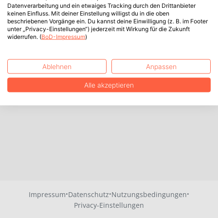
Datenverarbeitung und ein etwaiges Tracking durch den Drittanbieter
keinen Einfluss. Mit deiner Einstellung willigst du in die oben
beschriebenen Vorgänge ein. Du kannst deine Einwilligung (z. B. im Footer
unter „Privacy-Einstellungen“) jederzeit mit Wirkung für die Zukunft
widerrufen. (
BoD-Impressum
)
Ablehnen
Anpassen
Alle akzeptieren
·
·
·
Impressum
Datenschutz
Nutzungsbedingungen
Privacy-Einstellungen