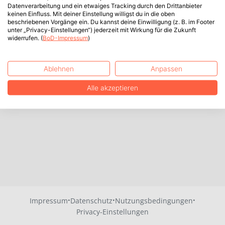
Datenverarbeitung und ein etwaiges Tracking durch den Drittanbieter
keinen Einfluss. Mit deiner Einstellung willigst du in die oben
beschriebenen Vorgänge ein. Du kannst deine Einwilligung (z. B. im Footer
unter „Privacy-Einstellungen“) jederzeit mit Wirkung für die Zukunft
widerrufen. (
BoD-Impressum
)
Ablehnen
Anpassen
Alle akzeptieren
·
·
·
Impressum
Datenschutz
Nutzungsbedingungen
Privacy-Einstellungen