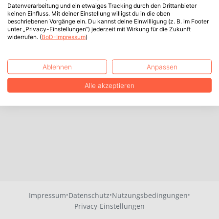
Datenverarbeitung und ein etwaiges Tracking durch den Drittanbieter
keinen Einfluss. Mit deiner Einstellung willigst du in die oben
beschriebenen Vorgänge ein. Du kannst deine Einwilligung (z. B. im Footer
unter „Privacy-Einstellungen“) jederzeit mit Wirkung für die Zukunft
widerrufen. (
BoD-Impressum
)
Ablehnen
Anpassen
Alle akzeptieren
·
·
·
Impressum
Datenschutz
Nutzungsbedingungen
Privacy-Einstellungen