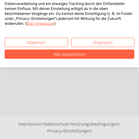
Datenverarbeitung und ein etwaiges Tracking durch den Drittanbieter
keinen Einfluss. Mit deiner Einstellung willigst du in die oben
beschriebenen Vorgänge ein. Du kannst deine Einwilligung (z. B. im Footer
unter „Privacy-Einstellungen“) jederzeit mit Wirkung für die Zukunft
widerrufen. (
BoD-Impressum
)
Ablehnen
Anpassen
Alle akzeptieren
·
·
·
Impressum
Datenschutz
Nutzungsbedingungen
Privacy-Einstellungen