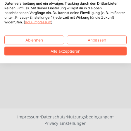
Datenverarbeitung und ein etwaiges Tracking durch den Drittanbieter
keinen Einfluss. Mit deiner Einstellung willigst du in die oben
beschriebenen Vorgänge ein. Du kannst deine Einwilligung (z. B. im Footer
unter „Privacy-Einstellungen“) jederzeit mit Wirkung für die Zukunft
widerrufen. (
BoD-Impressum
)
Ablehnen
Anpassen
Alle akzeptieren
·
·
·
Impressum
Datenschutz
Nutzungsbedingungen
Privacy-Einstellungen