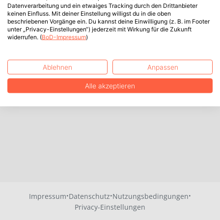
Datenverarbeitung und ein etwaiges Tracking durch den Drittanbieter
keinen Einfluss. Mit deiner Einstellung willigst du in die oben
beschriebenen Vorgänge ein. Du kannst deine Einwilligung (z. B. im Footer
unter „Privacy-Einstellungen“) jederzeit mit Wirkung für die Zukunft
widerrufen. (
BoD-Impressum
)
Ablehnen
Anpassen
Alle akzeptieren
·
·
·
Impressum
Datenschutz
Nutzungsbedingungen
Privacy-Einstellungen