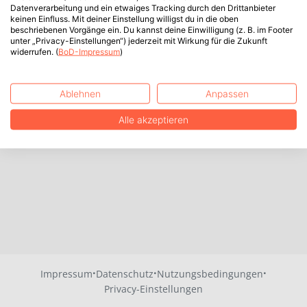
Datenverarbeitung und ein etwaiges Tracking durch den Drittanbieter
keinen Einfluss. Mit deiner Einstellung willigst du in die oben
beschriebenen Vorgänge ein. Du kannst deine Einwilligung (z. B. im Footer
unter „Privacy-Einstellungen“) jederzeit mit Wirkung für die Zukunft
widerrufen. (
BoD-Impressum
)
Ablehnen
Anpassen
Alle akzeptieren
·
·
·
Impressum
Datenschutz
Nutzungsbedingungen
Privacy-Einstellungen