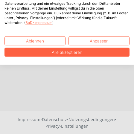
Datenverarbeitung und ein etwaiges Tracking durch den Drittanbieter
keinen Einfluss. Mit deiner Einstellung willigst du in die oben
beschriebenen Vorgänge ein. Du kannst deine Einwilligung (z. B. im Footer
unter „Privacy-Einstellungen“) jederzeit mit Wirkung für die Zukunft
widerrufen. (
BoD-Impressum
)
Ablehnen
Anpassen
Alle akzeptieren
·
·
·
Impressum
Datenschutz
Nutzungsbedingungen
Privacy-Einstellungen