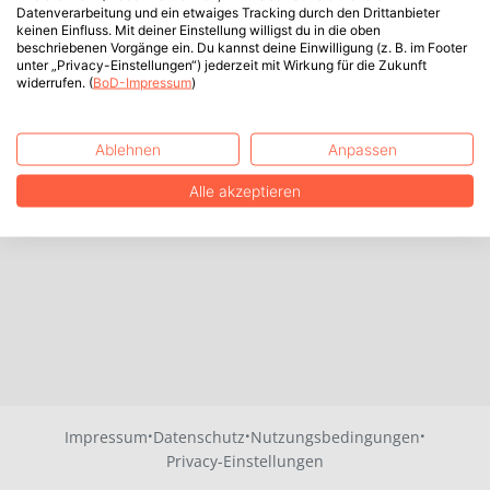
Datenverarbeitung und ein etwaiges Tracking durch den Drittanbieter
keinen Einfluss. Mit deiner Einstellung willigst du in die oben
beschriebenen Vorgänge ein. Du kannst deine Einwilligung (z. B. im Footer
unter „Privacy-Einstellungen“) jederzeit mit Wirkung für die Zukunft
widerrufen. (
BoD-Impressum
)
Ablehnen
Anpassen
Alle akzeptieren
·
·
·
Impressum
Datenschutz
Nutzungsbedingungen
Privacy-Einstellungen