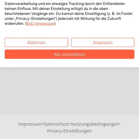
Datenverarbeitung und ein etwaiges Tracking durch den Drittanbieter
keinen Einfluss. Mit deiner Einstellung willigst du in die oben
beschriebenen Vorgänge ein. Du kannst deine Einwilligung (z. B. im Footer
unter „Privacy-Einstellungen“) jederzeit mit Wirkung für die Zukunft
widerrufen. (
BoD-Impressum
)
Ablehnen
Anpassen
Alle akzeptieren
·
·
·
Impressum
Datenschutz
Nutzungsbedingungen
Privacy-Einstellungen