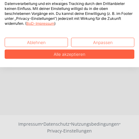
Datenverarbeitung und ein etwaiges Tracking durch den Drittanbieter
keinen Einfluss. Mit deiner Einstellung willigst du in die oben
beschriebenen Vorgänge ein. Du kannst deine Einwilligung (z. B. im Footer
unter „Privacy-Einstellungen“) jederzeit mit Wirkung für die Zukunft
widerrufen. (
BoD-Impressum
)
Ablehnen
Anpassen
Alle akzeptieren
·
·
·
Impressum
Datenschutz
Nutzungsbedingungen
Privacy-Einstellungen