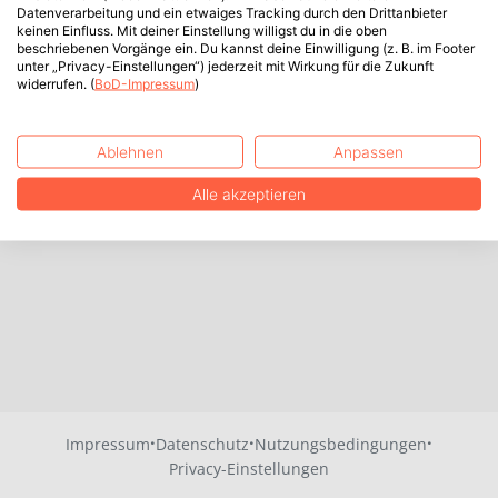
Datenverarbeitung und ein etwaiges Tracking durch den Drittanbieter
keinen Einfluss. Mit deiner Einstellung willigst du in die oben
beschriebenen Vorgänge ein. Du kannst deine Einwilligung (z. B. im Footer
unter „Privacy-Einstellungen“) jederzeit mit Wirkung für die Zukunft
widerrufen. (
BoD-Impressum
)
Ablehnen
Anpassen
Alle akzeptieren
·
·
·
Impressum
Datenschutz
Nutzungsbedingungen
Privacy-Einstellungen