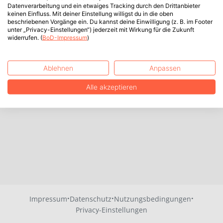
Datenverarbeitung und ein etwaiges Tracking durch den Drittanbieter
keinen Einfluss. Mit deiner Einstellung willigst du in die oben
beschriebenen Vorgänge ein. Du kannst deine Einwilligung (z. B. im Footer
unter „Privacy-Einstellungen“) jederzeit mit Wirkung für die Zukunft
widerrufen. (
BoD-Impressum
)
Ablehnen
Anpassen
Alle akzeptieren
·
·
·
Impressum
Datenschutz
Nutzungsbedingungen
Privacy-Einstellungen