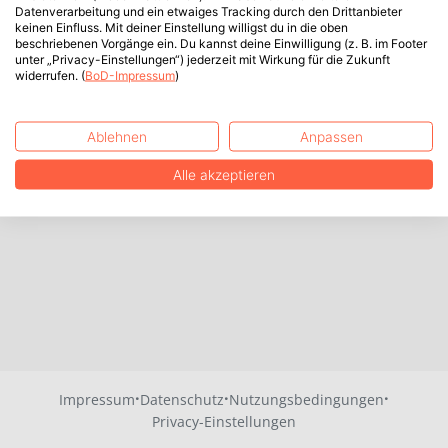
Datenverarbeitung und ein etwaiges Tracking durch den Drittanbieter
keinen Einfluss. Mit deiner Einstellung willigst du in die oben
beschriebenen Vorgänge ein. Du kannst deine Einwilligung (z. B. im Footer
unter „Privacy-Einstellungen“) jederzeit mit Wirkung für die Zukunft
widerrufen. (
BoD-Impressum
)
Ablehnen
Anpassen
Alle akzeptieren
·
·
·
Impressum
Datenschutz
Nutzungsbedingungen
Privacy-Einstellungen