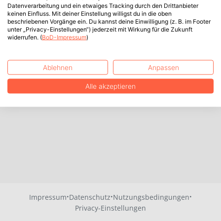
Datenverarbeitung und ein etwaiges Tracking durch den Drittanbieter
keinen Einfluss. Mit deiner Einstellung willigst du in die oben
beschriebenen Vorgänge ein. Du kannst deine Einwilligung (z. B. im Footer
unter „Privacy-Einstellungen“) jederzeit mit Wirkung für die Zukunft
widerrufen. (
BoD-Impressum
)
Ablehnen
Anpassen
Alle akzeptieren
·
·
·
Impressum
Datenschutz
Nutzungsbedingungen
Privacy-Einstellungen