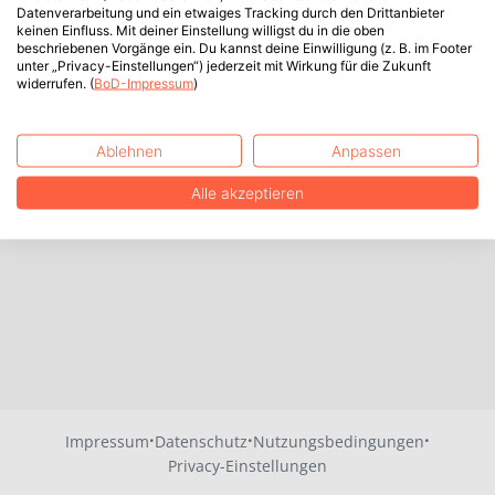
Datenverarbeitung und ein etwaiges Tracking durch den Drittanbieter
keinen Einfluss. Mit deiner Einstellung willigst du in die oben
beschriebenen Vorgänge ein. Du kannst deine Einwilligung (z. B. im Footer
unter „Privacy-Einstellungen“) jederzeit mit Wirkung für die Zukunft
widerrufen. (
BoD-Impressum
)
Ablehnen
Anpassen
Alle akzeptieren
·
·
·
Impressum
Datenschutz
Nutzungsbedingungen
Privacy-Einstellungen