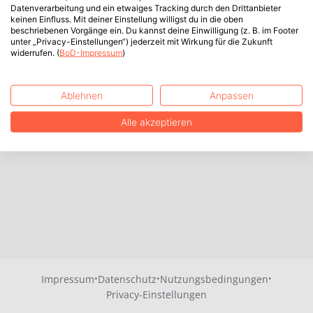
Datenverarbeitung und ein etwaiges Tracking durch den Drittanbieter
keinen Einfluss. Mit deiner Einstellung willigst du in die oben
beschriebenen Vorgänge ein. Du kannst deine Einwilligung (z. B. im Footer
unter „Privacy-Einstellungen“) jederzeit mit Wirkung für die Zukunft
widerrufen. (
BoD-Impressum
)
Ablehnen
Anpassen
Alle akzeptieren
·
·
·
Impressum
Datenschutz
Nutzungsbedingungen
Privacy-Einstellungen