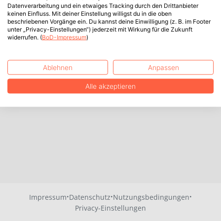
Datenverarbeitung und ein etwaiges Tracking durch den Drittanbieter
keinen Einfluss. Mit deiner Einstellung willigst du in die oben
beschriebenen Vorgänge ein. Du kannst deine Einwilligung (z. B. im Footer
unter „Privacy-Einstellungen“) jederzeit mit Wirkung für die Zukunft
widerrufen. (
BoD-Impressum
)
Ablehnen
Anpassen
Alle akzeptieren
·
·
·
Impressum
Datenschutz
Nutzungsbedingungen
Privacy-Einstellungen