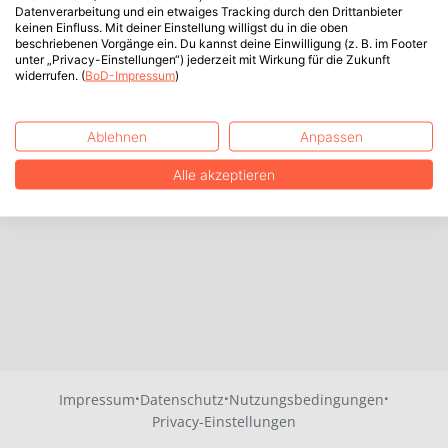
Datenverarbeitung und ein etwaiges Tracking durch den Drittanbieter
keinen Einfluss. Mit deiner Einstellung willigst du in die oben
beschriebenen Vorgänge ein. Du kannst deine Einwilligung (z. B. im Footer
unter „Privacy-Einstellungen“) jederzeit mit Wirkung für die Zukunft
widerrufen. (
BoD-Impressum
)
Ablehnen
Anpassen
Alle akzeptieren
·
·
·
Impressum
Datenschutz
Nutzungsbedingungen
Privacy-Einstellungen